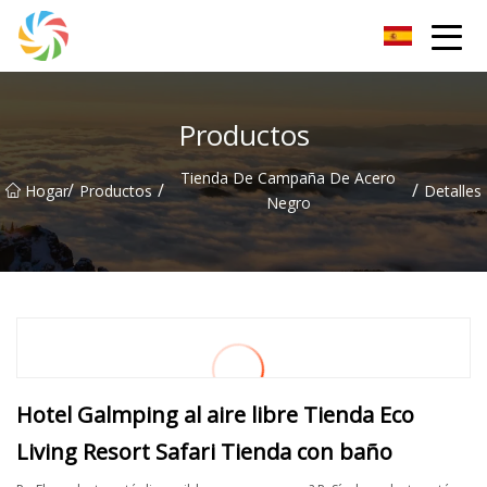
Grupo Changsha JPTent
Productos
Tienda De Campaña De Acero
/
/
/
Hogar
Productos
Detalles
Negro
Hotel Galmping al aire libre Tienda Eco
Living Resort Safari Tienda con baño