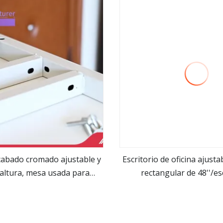
abado cromado ajustable y
Escritorio de oficina ajusta
 altura, mesa usada para
rectangular de 48''/es
ver más
ver más
portátil y oficina en casa,
permanente para com
orio para ordenador PC
portátil/mesa elev