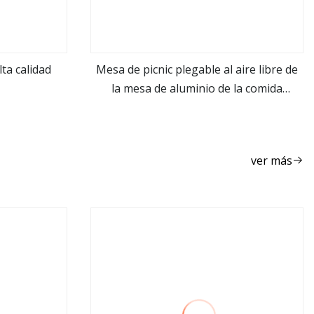
lta calidad
Mesa de picnic plegable al aire libre de
la mesa de aluminio de la comida
ver más
campestre al por mayor de la fábrica
ver más