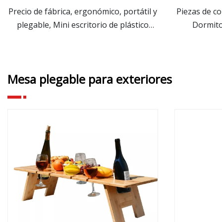
Precio de fábrica, ergonómico, portátil y
Piezas de 
plegable, Mini escritorio de plástico
Dormito
ver más
para ordenador de oficina, soporte para
mayorista C
ordenador portátil con ventilador y
plegable 
alfombrilla para ratón
Muebles de
Mesa plegable para exteriores
hogar Escrit