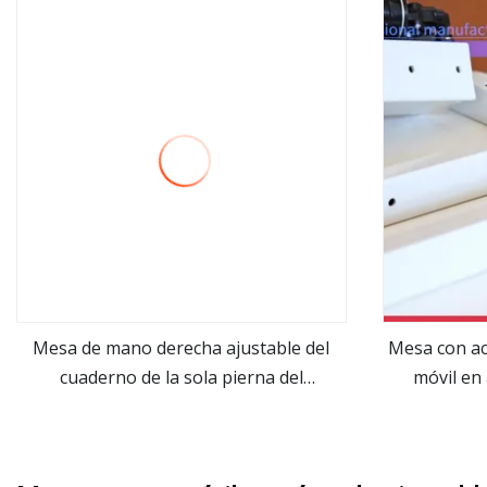
Mesa de mano derecha ajustable del
Mesa con ac
cuaderno de la sola pierna del
móvil en
ver más
ordenador portátil de la altura
ordenador 
escrit