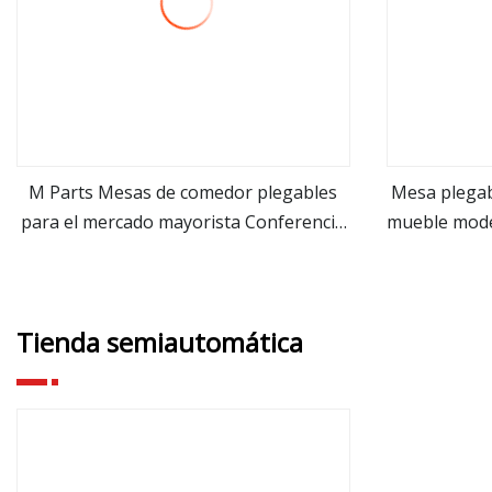
M Parts Mesas de comedor plegables
Mesa plegab
para el mercado mayorista Conferencia
mueble moder
ver más
redonda Vidrio de melamina
acampar
Computadora portátil de madera Útiles
escolares Juego de computadora Mesa
Tienda semiautomática
de juegos para oficina ejecutiva