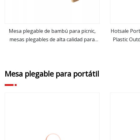
Mesa plegable de bambú para picnic,
Hotsale Por
mesas plegables de alta calidad para
Plastic Ou
ver más
exteriores, 2 asientos, para acampar
Mesa plegable para portátil