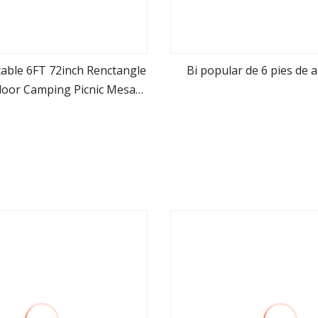
table 6FT 72inch Renctangle
Bi popular de 6 pies de a
tdoor Camping Picnic Mesas
ver más
ver más
plegables (M