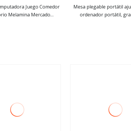
computadora Juego Comedor
Mesa plegable portátil aj
rio Melamina Mercado
ordenador portátil, gra
ver más
ver más
onferencia Mesa de estudio
escritorio para ordenador
para estudiantes Escuela
 madera modernos para el
orio para juegos de oficina