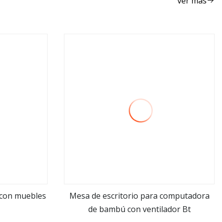
ver más
 con muebles
Mesa de escritorio para computadora
de bambú con ventilador Bt
ver más