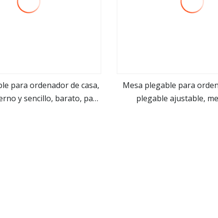
le para ordenador de casa,
Mesa plegable para orde
no y sencillo, barato, para
plegable ajustable, m
ver más
ver más
, portátil, libro, cama
ordenador portát