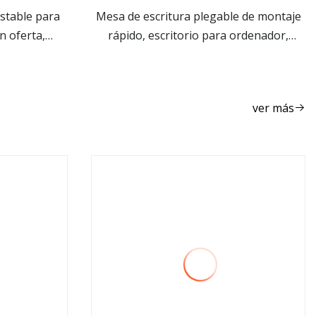
ustable para
Mesa de escritura plegable de montaje
n oferta,
rápido, escritorio para ordenador,
ver más
 en la cama
estudio, oficina en casa
ver más