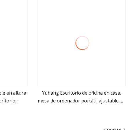
ble en altura
Yuhang Escritorio de oficina en casa,
critorio
mesa de ordenador portátil ajustable en
ver más
putadora
altura móvil con ruedas
adora