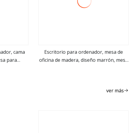
nador, cama
Escritorio para ordenador, mesa de
esa para
oficina de madera, diseño marrón, mesa
ver más
il
plegable para ordenador portátil, para
el hogar, oficina, estudio y escritura
ver más