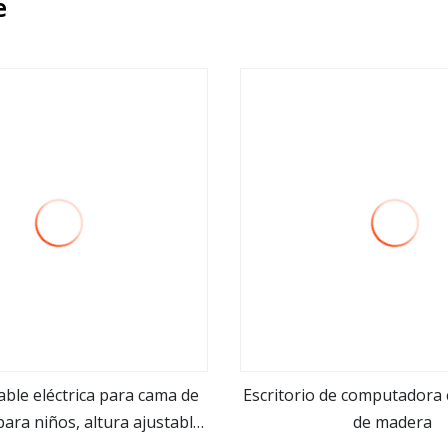
e
able eléctrica para cama de
Escritorio de computadora
para niños, altura ajustable,
de madera
ver más
ver más