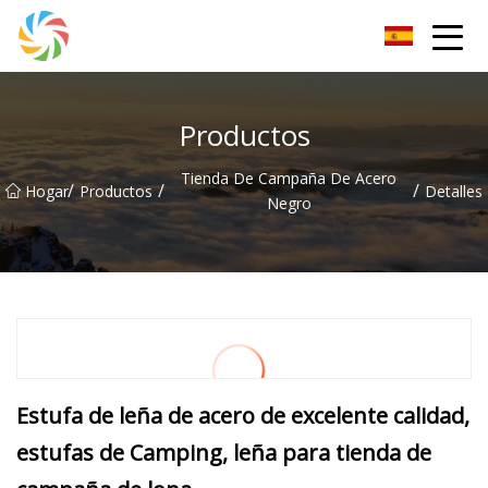
Grupo Changsha JPTent
Productos
Tienda De Campaña De Acero
/
/
/
Hogar
Productos
Detalles
Negro
Estufa de leña de acero de excelente calidad,
estufas de Camping, leña para tienda de