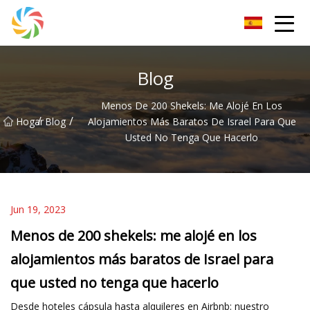
Grupo Changsha JPTent
Blog
Menos De 200 Shekels: Me Alojé En Los
/
/
Hogar
Blog
Alojamientos Más Baratos De Israel Para Que
Usted No Tenga Que Hacerlo
Jun 19, 2023
Menos de 200 shekels: me alojé en los
alojamientos más baratos de Israel para
que usted no tenga que hacerlo
Desde hoteles cápsula hasta alquileres en Airbnb: nuestro