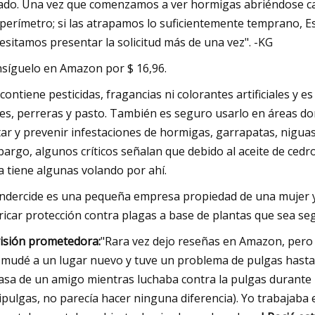
lado. Una vez que comenzamos a ver hormigas abriéndose ca
 perímetro; si las atrapamos lo suficientemente temprano, E
esitamos presentar la solicitud más de una vez". -KG
síguelo en Amazon por $ 16,96.
contiene pesticidas, fragancias ni colorantes artificiales y e
res, perreras y pasto. También es seguro usarlo en áreas d
tar y prevenir infestaciones de hormigas, garrapatas, niguas
argo, algunos críticos señalan que debido al aceite de cedr
ya tiene algunas volando por ahí.
dercide es una pequeña empresa propiedad de una mujer y u
ricar protección contra plagas a base de plantas que sea s
isión prometedora:
"Rara vez dejo reseñas en Amazon, pero
mudé a un lugar nuevo y tuve un problema de pulgas hasta e
casa de un amigo mientras luchaba contra la pulgas durante 
ipulgas, no parecía hacer ninguna diferencia). Yo trabajaba 