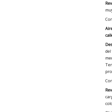
Rev
muy
Con
Air
cal
Des
del
mec
Ten
pro
Con
Rev
car
col