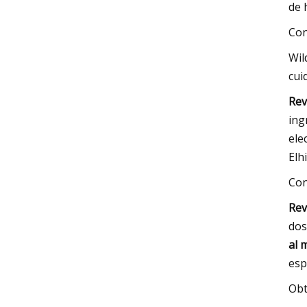
de 
Con
Wil
cui
Rev
ing
ele
Elh
Con
Rev
dos
al 
esp
Obt