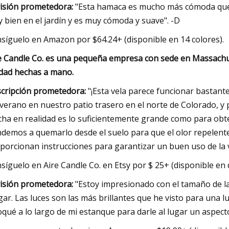
isión prometedora:
"Esta hamaca es mucho más cómoda que 
 bien en el jardín y es muy cómoda y suave". -D
síguelo en Amazon por $64.24+ (disponible en 14 colores).
e Candle Co. es una pequeña empresa con sede en Massachus
idad hechas a mano.
cripción prometedora:
"¡Esta vela parece funcionar bastant
 verano en nuestro patio trasero en el norte de Colorado, y 
ha en realidad es lo suficientemente grande como para obten
demos a quemarlo desde el suelo para que el olor repelente es
porcionan instrucciones para garantizar un buen uso de la
síguelo en Aire Candle Co. en Etsy por $ 25+ (disponible en
isión prometedora:
"Estoy impresionado con el tamaño de la
gar. Las luces son las más brillantes que he visto para una l
oqué a lo largo de mi estanque para darle al lugar un aspect