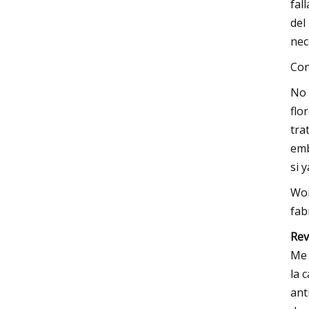
fal
del
nec
Con
No 
flo
tra
emb
si 
Won
fab
Rev
Me 
la 
ant