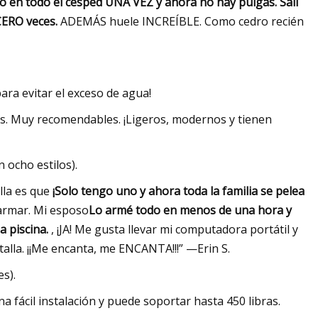
o en todo el césped UNA VEZ y ahora no hay pulgas. Salí
CERO veces.
ADEMÁS huele INCREÍBLE. Como cedro recién
ara evitar el exceso de agua!
. Muy recomendables. ¡Ligeros, modernos y tienen
ocho estilos).
lla es que
¡Solo tengo uno y ahora toda la familia se pelea
 armar. Mi esposo
Lo armé todo en menos de una hora y
a piscina.
, ¡JA! Me gusta llevar mi computadora portátil y
alla. ¡¡Me encanta, me ENCANTA!!!” —Erin S.
s).
 fácil instalación y puede soportar hasta 450 libras.