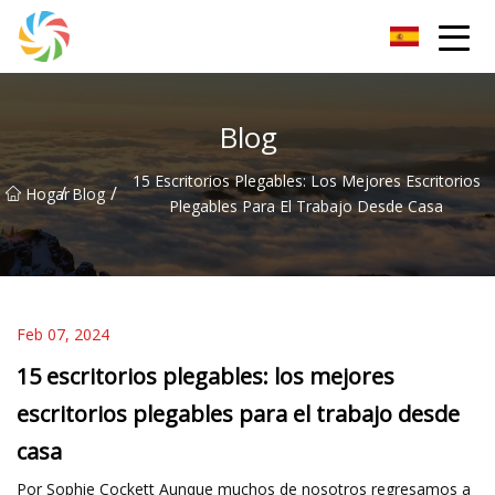
Grupo Changsha JPTent
Blog
15 Escritorios Plegables: Los Mejores Escritorios
/
/
Hogar
Blog
Plegables Para El Trabajo Desde Casa
Feb 07, 2024
15 escritorios plegables: los mejores
escritorios plegables para el trabajo desde
casa
Por Sophie Cockett Aunque muchos de nosotros regresamos a